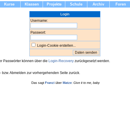
Kurse
Klassen
Projekte
Schule
Archiv
Foren
Login
Username:
Passwort:
Login-Cookie erstellen...
r Passwörter können über die
Login-Recovery
zurückgesetzt werden.
b- bzw. Abmelden zur vorhergehenden Seite zurück.
Das sagt
Franzi
über
Matze
:
Give it to me, baby