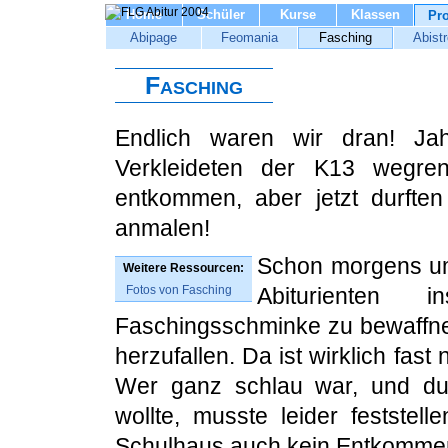
Home
Schüler
Kurse
Klassen
Pro
Abipage
Feomania
Fasching
Abistr
Fasching
Endlich waren wir dran! Ja
Verkleideten der K13 wegre
entkommen, aber jetzt durften
anmalen!
Schon morgens um 
Weitere Ressourcen:
Fotos von Fasching
Abiturienten
Faschingsschminke zu bewaffne
herzufallen. Da ist wirklich f
Wer ganz schlau war, und du
wollte, musste leider festste
Schulhaus auch kein Entkomme