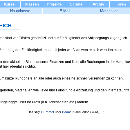
Kurse
Klassen
Projekte
Schule
Archiv
Foren
Hauptkasse
E-Mail
Materialien
eich
chs sind vor Gästen geschützt und nur für Mitglieder des Abijahrgangs zugänglich.
 Verteilung der Zuständigkeiten, damit jeder weiß, an wen er sich wenden muss.
ber den aktuellen Status unserer Finanzen und listet alle Buchungen in der Hauptk
 hier ebenfalls richtig.
r, um kurze Rundbriefe an alle oder auch einzelne schnell versenden zu können.
 geboten, Materialien wie Texte und Fotos für die Abizeitung und den Internetauftrit
ingeloggte User ihr Profil (d.h. Adressdaten etc.) ändern.
Das sagt
Hummel
über
Bäda
:
"Giulia, ohoo Giulia, ..."