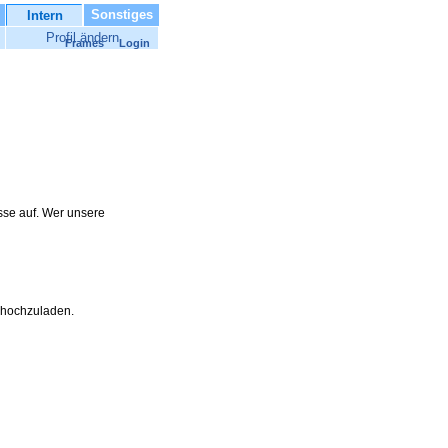
Sonstiges
Intern
Profil ändern
Frames
Login
asse auf. Wer unsere
t hochzuladen.