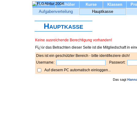
Home
Schüler
Kurse
Klassen
Pro
Aufgabenverteilung
Hauptkasse
Hauptkasse
Keine ausreichende Berechtigung vorhanden!
Fï¿½r das Betrachten dieser Seite ist die Mitgliedschaft in 
Dies ist ein geschützter Bereich - bitte identifieziere dich!
Username:
Passwort:
Auf diesem PC automatisch einloggen...
Das sagt
Hann