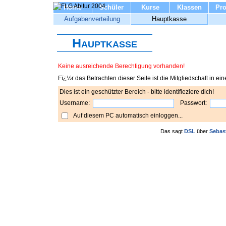
Home
Schüler
Kurse
Klassen
Pro
Aufgabenverteilung
Hauptkasse
Hauptkasse
Keine ausreichende Berechtigung vorhanden!
Fï¿½r das Betrachten dieser Seite ist die Mitgliedschaft in 
Dies ist ein geschützter Bereich - bitte identifieziere dich!
Username:
Passwort:
Auf diesem PC automatisch einloggen...
Das sagt
DSL
über
Sebas