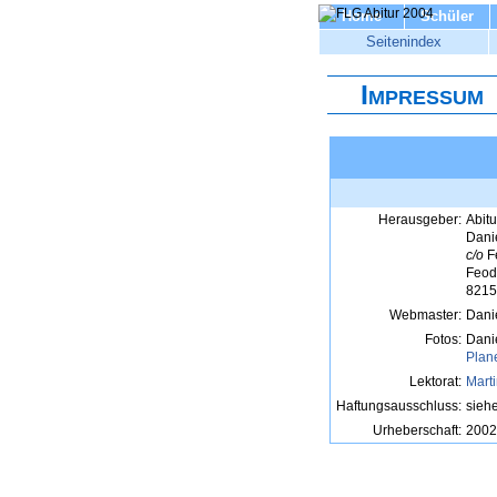
Home
Schüler
Seitenindex
Impressum
Herausgeber:
Abit
Dani
c/o
F
Feod
8215
Webmaster:
Dani
Fotos:
Dani
Plan
Lektorat:
Mart
Haftungsausschluss:
sieh
Urheberschaft:
2002