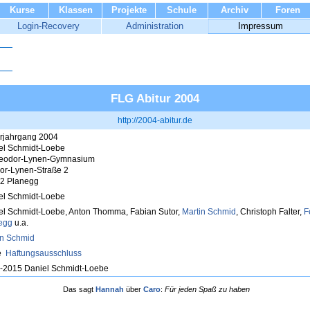
Kurse
Klassen
Projekte
Schule
Archiv
Foren
Login-Recovery
Administration
Impressum
FLG Abitur 2004
http://2004-abitur.de
urjahrgang 2004
el Schmidt-Loebe
eodor-Lynen-Gymnasium
or-Lynen-Straße 2
2 Planegg
el Schmidt-Loebe
el Schmidt-Loebe, Anton Thomma, Fabian Sutor,
Martin Schmid
, Christoph Falter,
F
egg
u.a.
in Schmid
e
Haftungsausschluss
-2015 Daniel Schmidt-Loebe
Das sagt
Hannah
über
Caro
:
Für jeden Spaß zu haben