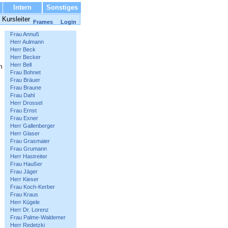
Intern
Sonstiges
Kursleiter
Frames
Login
Frau Annuß
Herr Aulmann
Herr Beck
Herr Becker
Herr Bell
n
Frau Bohnet
Frau Bräuer
Frau Braune
Frau Dahl
Herr Drossel
Frau Ernst
Frau Exner
Herr Gallenberger
Herr Glaser
Frau Grasmaier
Frau Grumann
Herr Hastreiter
Frau Haußer
Frau Jäger
Herr Kieser
Frau Koch-Kerber
Frau Kraus
Herr Kügele
Herr Dr. Lorenz
Frau Palme-Waldemer
Herr Redetzki