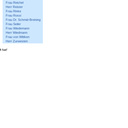
Frau Reichel
Herr Reister
Frau Rinke
Frau Rossi
Frau Dr. Schmid-Breining
Frau Seiler
Frau Wiedemann
Herr Wiedmann
Frau von Wittken
Herr Zurwesten
t hat!