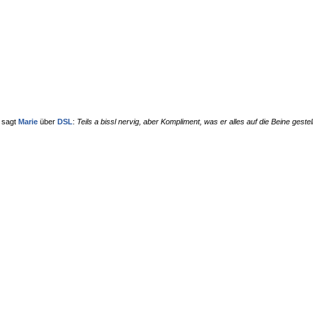
 sagt
Marie
über
DSL
:
Teils a bissl nervig, aber Kompliment, was er alles auf die Beine gestell