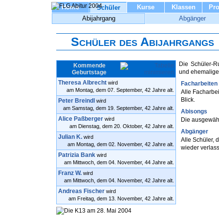
Home
Kurse
Klassen
Pro
Schüler
Abijahrgang
Abgänger
Schüler des Abijahrgangs
Die Schüler-Ru
Kommende
und ehemalige
Geburtstage
Theresa Albrecht
wird
Facharbeiten
am Montag, dem 07. September, 42 Jahre alt.
Alle Facharbe
Blick.
Peter Breindl
wird
am Samstag, dem 19. September, 42 Jahre alt.
Abisongs
Alice Paßberger
wird
Die ausgewählt
am Dienstag, dem 20. Oktober, 42 Jahre alt.
Abgänger
Julian K.
wird
Alle Schüler, 
am Montag, dem 02. November, 42 Jahre alt.
wieder verlas
Patrizia Bank
wird
am Mittwoch, dem 04. November, 44 Jahre alt.
Franz W.
wird
am Mittwoch, dem 04. November, 42 Jahre alt.
Andreas Fischer
wird
am Freitag, dem 13. November, 42 Jahre alt.