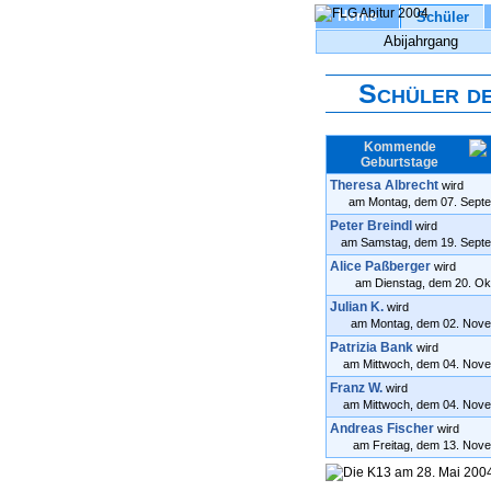
Home
Schüler
Abijahrgang
Schüler d
Kommende
Geburtstage
Theresa Albrecht
wird
am Montag, dem 07. Septem
Peter Breindl
wird
am Samstag, dem 19. Septem
Alice Paßberger
wird
am Dienstag, dem 20. Okt
Julian K.
wird
am Montag, dem 02. Novem
Patrizia Bank
wird
am Mittwoch, dem 04. Novem
Franz W.
wird
am Mittwoch, dem 04. Novem
Andreas Fischer
wird
am Freitag, dem 13. Novem