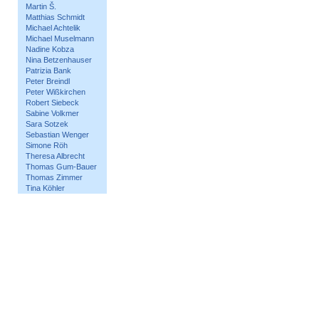
Martin Š.
Matthias Schmidt
Michael Achtelik
Michael Muselmann
Nadine Kobza
Nina Betzenhauser
Patrizia Bank
Peter Breindl
Peter Wißkirchen
Robert Siebeck
Sabine Volkmer
Sara Sotzek
Sebastian Wenger
Simone Röh
Theresa Albrecht
Thomas Gum-Bauer
Thomas Zimmer
Tina Köhler