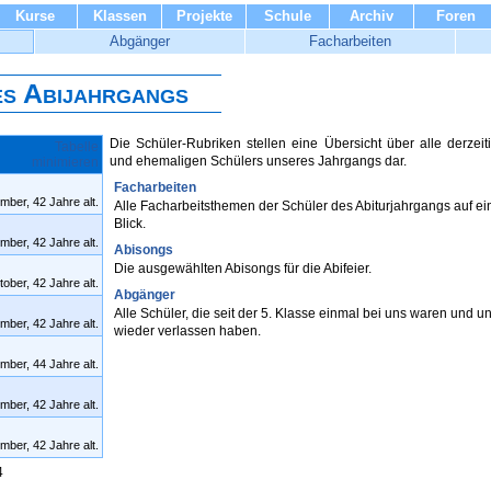
Kurse
Klassen
Projekte
Schule
Archiv
Foren
Abgänger
Facharbeiten
es Abijahrgangs
Die Schüler-Rubriken stellen eine Übersicht über alle derzeit
und ehemaligen Schülers unseres Jahrgangs dar.
Facharbeiten
ber, 42 Jahre alt.
Alle Facharbeitsthemen der Schüler des Abiturjahrgangs auf e
Blick.
ber, 42 Jahre alt.
Abisongs
Die ausgewählten Abisongs für die Abifeier.
ober, 42 Jahre alt.
Abgänger
Alle Schüler, die seit der 5. Klasse einmal bei uns waren und u
ber, 42 Jahre alt.
wieder verlassen haben.
ber, 44 Jahre alt.
ber, 42 Jahre alt.
ber, 42 Jahre alt.