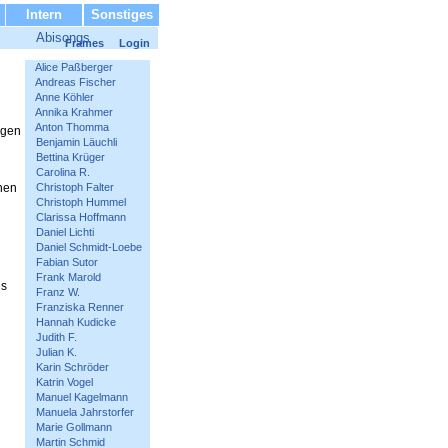
Intern
Sonstiges
Abisongs
Frames
Login
Alice Paßberger
Andreas Fischer
Anne Köhler
Annika Krahmer
Anton Thomma
igen
Benjamin Läuchli
Bettina Krüger
Carolina R.
inen
Christoph Falter
Christoph Hummel
Clarissa Hoffmann
Daniel Lichti
Daniel Schmidt-Loebe
Fabian Sutor
Frank Marold
ns
Franz W.
Franziska Renner
Hannah Kudicke
Judith F.
Julian K.
Karin Schröder
Katrin Vogel
Manuel Kagelmann
Manuela Jahrstorfer
Marie Gollmann
Martin Schmid