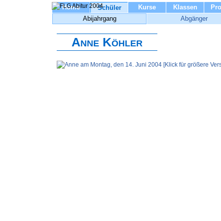
Home
Kurse
Klassen
Pro
Schüler
Abijahrgang
Abgänger
Anne Köhler