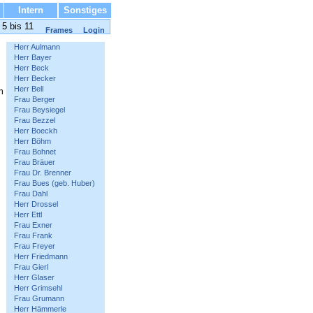
Intern
Sonstiges
5 bis 11
Frames
Login
Herr Aulmann
Herr Bayer
Herr Beck
Herr Becker
Herr Bell
n
Frau Berger
Frau Beysiegel
Frau Bezzel
Herr Boeckh
Herr Böhm
Frau Bohnet
Frau Bräuer
Frau Dr. Brenner
Frau Bues (geb. Huber)
Frau Dahl
Herr Drossel
Herr Ettl
Frau Exner
Frau Frank
Frau Freyer
Herr Friedmann
Frau Gierl
Herr Glaser
Herr Grimsehl
Frau Grumann
Herr Hämmerle