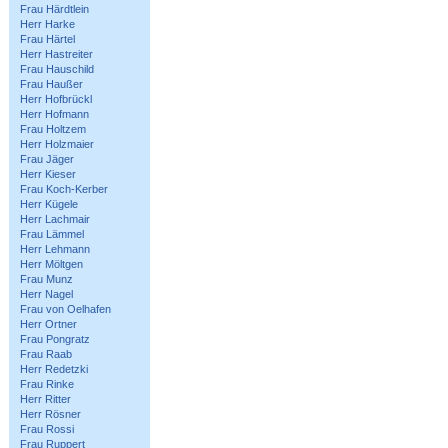
Frau Härdtlein
Herr Harke
Frau Härtel
Herr Hastreiter
Frau Hauschild
Frau Haußer
Herr Hofbrückl
Herr Hofmann
Frau Holtzem
Herr Holzmaier
Frau Jäger
Herr Kieser
Frau Koch-Kerber
Herr Kügele
Herr Lachmair
Frau Lämmel
Herr Lehmann
Herr Möltgen
Frau Munz
Herr Nagel
Frau von Oelhafen
Herr Ortner
Frau Pongratz
Frau Raab
Herr Redetzki
Frau Rinke
Herr Ritter
Herr Rösner
Frau Rossi
Frau Ruppert