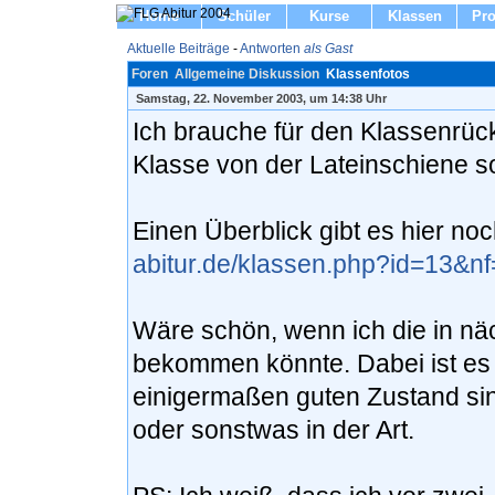
Home
Schüler
Kurse
Klassen
Pro
Aktuelle Beiträge
-
Antworten
als Gast
Foren
Allgemeine Diskussion
Klassenfotos
Samstag, 22. November 2003, um 14:38 Uhr
Ich brauche für den Klassenrück
Klasse von der Lateinschiene s
Einen Überblick gibt es hier no
abitur.de/klassen.php?id=13&n
Wäre schön, wenn ich die in nä
bekommen könnte. Dabei ist es n
einigermaßen guten Zustand sind
oder sonstwas in der Art.