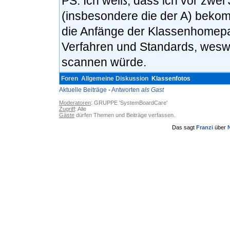
PS: Ich weiß, dass ich vor zwe
(insbesondere die der A) beko
die Anfänge der Klassenhomepa
Verfahren und Standards, wesw
scannen würde.
Foren
Allgemeine Diskussion
Klassenfotos
Aktuelle Beiträge
-
Antworten
als Gast
Moderatoren
: GRUPPE 'SystemBoardCare'
Zugriff
: Alle
Gäste
dürfen Themen und Beiträge verfassen.
Das sagt
Franzi
über