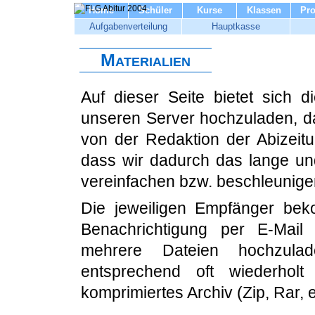
Home
Schüler
Kurse
Klassen
Pro
Aufgabenverteilung
Hauptkasse
Materialien
Auf dieser Seite bietet sich d
unseren Server hochzuladen, dam
von der Redaktion der Abizeit
dass wir dadurch das lange un
vereinfachen bzw. beschleunig
Die jeweiligen Empfänger bek
Benachrichtigung per E-Mail
mehrere Dateien hochzula
entsprechend oft wiederhol
komprimiertes Archiv (Zip, Rar, 