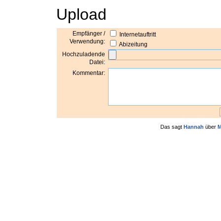
Upload
Empfänger /
Internetauftritt
Verwendung:
Abizeitung
Hochzuladende
Datei:
Kommentar:
Das sagt
Hannah
über
M