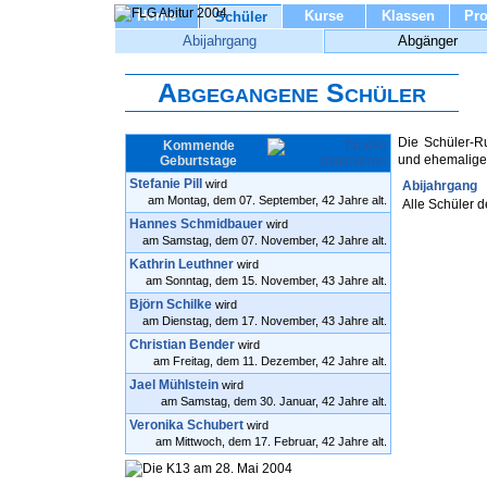
Home
Kurse
Klassen
Pro
Schüler
Abijahrgang
Abgänger
Abgegangene Schüler
Die Schüler-Ru
Kommende
und ehemalige
Geburtstage
Stefanie Pill
wird
Abijahrgang
am Montag, dem 07. September, 42 Jahre alt.
Alle Schüler 
Hannes Schmidbauer
wird
am Samstag, dem 07. November, 42 Jahre alt.
Kathrin Leuthner
wird
am Sonntag, dem 15. November, 43 Jahre alt.
Björn Schilke
wird
am Dienstag, dem 17. November, 43 Jahre alt.
Christian Bender
wird
am Freitag, dem 11. Dezember, 42 Jahre alt.
Jael Mühlstein
wird
am Samstag, dem 30. Januar, 42 Jahre alt.
Veronika Schubert
wird
am Mittwoch, dem 17. Februar, 42 Jahre alt.