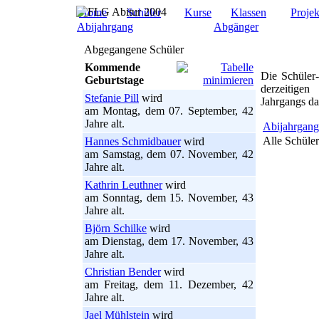
Home
Schüler
Kurse
Klassen
Projek
Abijahrgang
Abgänger
Abgegangene Schüler
Kommende
Die Schüler-
Geburtstage
derzeitige
Stefanie Pill
wird
Jahrgangs da
am Montag, dem 07. September, 42
Jahre alt.
Abijahrgang
Alle Schüler
Hannes Schmidbauer
wird
am Samstag, dem 07. November, 42
Jahre alt.
Kathrin Leuthner
wird
am Sonntag, dem 15. November, 43
Jahre alt.
Björn Schilke
wird
am Dienstag, dem 17. November, 43
Jahre alt.
Christian Bender
wird
am Freitag, dem 11. Dezember, 42
Jahre alt.
Jael Mühlstein
wird