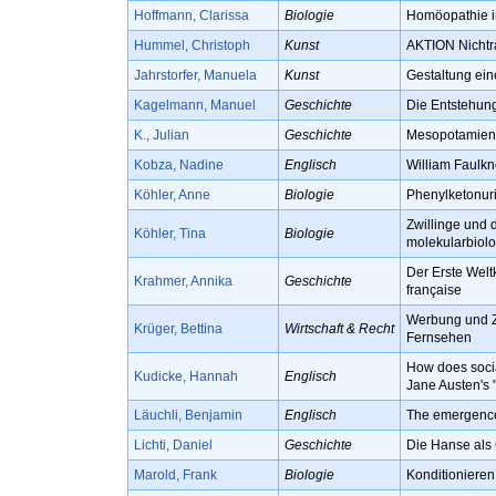
Hoffmann, Clarissa
Biologie
Homöopathie i
Hummel, Christoph
Kunst
AKTION Nichtra
Jahrstorfer, Manuela
Kunst
Gestaltung ei
Kagelmann, Manuel
Geschichte
Die Entstehun
K., Julian
Geschichte
Mesopotamien 
Kobza, Nadine
Englisch
William Faulkn
Köhler, Anne
Biologie
Phenylketonur
Zwillinge und 
Köhler, Tina
Biologie
molekularbiol
Der Erste Welt
Krahmer, Annika
Geschichte
française
Werbung und Z
Krüger, Bettina
Wirtschaft & Recht
Fernsehen
How does social
Kudicke, Hannah
Englisch
Jane Austen's "
Läuchli, Benjamin
Englisch
The emergence o
Lichti, Daniel
Geschichte
Die Hanse als
Marold, Frank
Biologie
Konditionieren