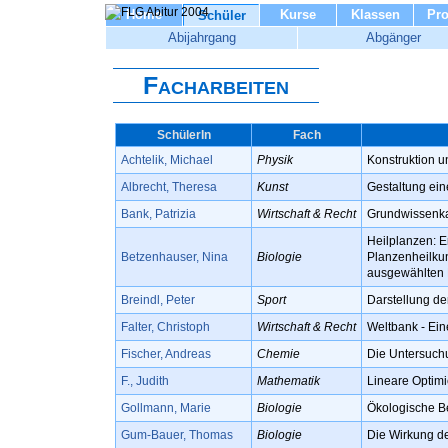
Home
Kurse
Klassen
Pro
Schüler
Abijahrgang
Abgänger
Facharbeiten
SchülerIn
Fach
Achtelik, Michael
Physik
Konstruktion u
Albrecht, Theresa
Kunst
Gestaltung ein
Bank, Patrizia
Wirtschaft & Recht
Grundwissenkat
Heilplanzen: E
Betzenhauser, Nina
Biologie
Planzenheilku
ausgewählten P
Breindl, Peter
Sport
Darstellung de
Falter, Christoph
Wirtschaft & Recht
Weltbank - Ein
Fischer, Andreas
Chemie
Die Untersuchu
F., Judith
Mathematik
Lineare Optimi
Gollmann, Marie
Biologie
Ökologische B
Gum-Bauer, Thomas
Biologie
Die Wirkung d