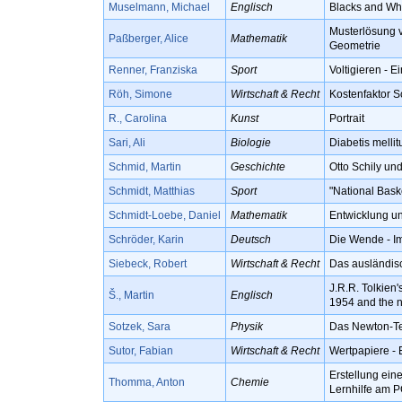
Muselmann, Michael
Englisch
Blacks and Whi
Musterlösung v
Paßberger, Alice
Mathematik
Geometrie
Renner, Franziska
Sport
Voltigieren - E
Röh, Simone
Wirtschaft & Recht
Kostenfaktor S
R., Carolina
Kunst
Portrait
Sari, Ali
Biologie
Diabetis melli
Schmid, Martin
Geschichte
Otto Schily un
Schmidt, Matthias
Sport
"National Bask
Schmidt-Loebe, Daniel
Mathematik
Entwicklung un
Schröder, Karin
Deutsch
Die Wende - Im
Siebeck, Robert
Wirtschaft & Recht
Das ausländisc
J.R.R. Tolkien'
Š., Martin
Englisch
1954 and the n
Sotzek, Sara
Physik
Das Newton-Te
Sutor, Fabian
Wirtschaft & Recht
Wertpapiere - 
Erstellung ein
Thomma, Anton
Chemie
Lernhilfe am 