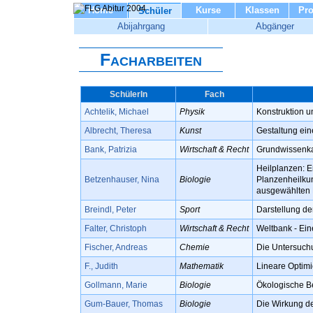
Home
Kurse
Klassen
Pro
Schüler
Abijahrgang
Abgänger
Facharbeiten
SchülerIn
Fach
Achtelik, Michael
Physik
Konstruktion u
Albrecht, Theresa
Kunst
Gestaltung ein
Bank, Patrizia
Wirtschaft & Recht
Grundwissenkat
Heilplanzen: E
Betzenhauser, Nina
Biologie
Planzenheilku
ausgewählten P
Breindl, Peter
Sport
Darstellung de
Falter, Christoph
Wirtschaft & Recht
Weltbank - Ein
Fischer, Andreas
Chemie
Die Untersuchu
F., Judith
Mathematik
Lineare Optimi
Gollmann, Marie
Biologie
Ökologische B
Gum-Bauer, Thomas
Biologie
Die Wirkung d