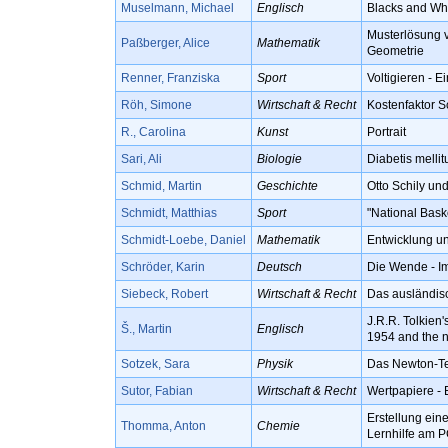
Muselmann, Michael
Englisch
Blacks and Whi
Musterlösung v
Paßberger, Alice
Mathematik
Geometrie
Renner, Franziska
Sport
Voltigieren - E
Röh, Simone
Wirtschaft & Recht
Kostenfaktor S
R., Carolina
Kunst
Portrait
Sari, Ali
Biologie
Diabetis melli
Schmid, Martin
Geschichte
Otto Schily un
Schmidt, Matthias
Sport
"National Bask
Schmidt-Loebe, Daniel
Mathematik
Entwicklung un
Schröder, Karin
Deutsch
Die Wende - Im
Siebeck, Robert
Wirtschaft & Recht
Das ausländisc
J.R.R. Tolkien'
Š., Martin
Englisch
1954 and the n
Sotzek, Sara
Physik
Das Newton-Te
Sutor, Fabian
Wirtschaft & Recht
Wertpapiere - 
Erstellung ein
Thomma, Anton
Chemie
Lernhilfe am 