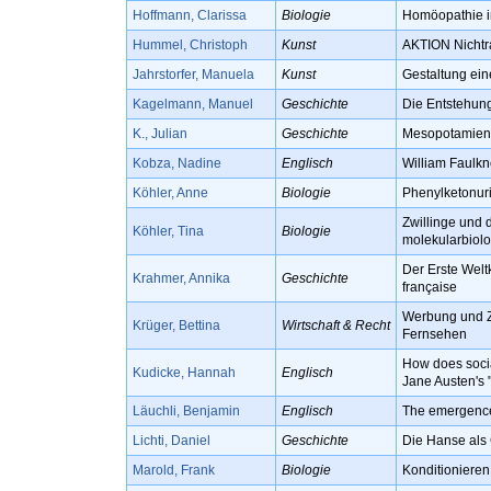
Hoffmann, Clarissa
Biologie
Homöopathie i
Hummel, Christoph
Kunst
AKTION Nichtra
Jahrstorfer, Manuela
Kunst
Gestaltung ei
Kagelmann, Manuel
Geschichte
Die Entstehun
K., Julian
Geschichte
Mesopotamien 
Kobza, Nadine
Englisch
William Faulkn
Köhler, Anne
Biologie
Phenylketonur
Zwillinge und 
Köhler, Tina
Biologie
molekularbiol
Der Erste Welt
Krahmer, Annika
Geschichte
française
Werbung und Z
Krüger, Bettina
Wirtschaft & Recht
Fernsehen
How does social
Kudicke, Hannah
Englisch
Jane Austen's "
Läuchli, Benjamin
Englisch
The emergence o
Lichti, Daniel
Geschichte
Die Hanse als
Marold, Frank
Biologie
Konditionieren