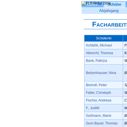
Home
Schüler
Abijahrgang
Facharbeit
SchülerIn
Achtelik, Michael
P
Albrecht, Theresa
K
Bank, Patrizia
W
Betzenhauser, Nina
B
Breindl, Peter
S
Falter, Christoph
W
Fischer, Andreas
C
F., Judith
M
Gollmann, Marie
B
Gum-Bauer, Thomas
B