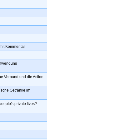
g mit Kommentar
 Anwendung
he Verband und die Action
ische Getränke im
people's private lives?