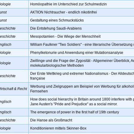
iologie
Homöopathie im Unterschied zur Schulmedizin
unst
AKTION Nichtraucher - endlich nikotinfrei
unst
Gestaltung eines Schmuckstücks
eschichte
Die Entstehung Saudi-Arabiens
eschichte
Mesopotamien - Die Wiege der Menschheit
nglisch
William Faulkner "Two Soldiers" - eine literarische Übersetzun
iologie
Phenylketonurie und Anwendung einer Mutationsanalyse
Zwillinge und die Frage der Zygosität - Allgemeiner Überblick,
iologie
molekularbiologischer Methoden
Der Erste Weltkrieg und extremer Nationalismus - Der Alldeutsc
eschichte
française
Werbung und Zielgruppen am Beispiel von Werbung für alkohol
irtschaft & Recht
Fernsehen
How does social hierarchy in Britain around 1800 interfere with 
nglisch
Jane Austen's "Pride and Prejudice" as a social mirror.
nglisch
The emergence of power in the first half of 19th century
eschichte
Die Hanse als Großmacht
iologie
Konditionieren mittels Skinner-Box