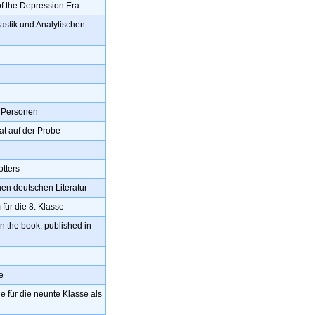
of the Depression Era
astik und Analytischen
i Personen
at auf der Probe
tters
en deutschen Literatur
ür die 8. Klasse
en the book, published in
e
 für die neunte Klasse als