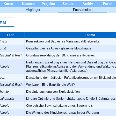
Kurse
Klassen
Projekte
Schule
Archiv
Foren
Abgänger
Facharbeiten
en
Fach
Thema
hysik
Konstruktion und Bau eines Miniaturstrahltriebwerks
unst
Gestaltung eines Autos - gläserne Motorhaube
irtschaft & Recht
Grundwissenkatalog der 10. Klasse als Hypertext
Heilplanzen: Erstellung eines Herbars und Darstellung der Ges
iologie
Planzenheilkunde im Abriss und der Verwendung und Wirkung a
ausgewählten Pflanzenfamilie (Asteraceae)
port
Darstellung der häufigsten Fußballverletzungen mit Blick auf d
irtschaft & Recht
Weltbank - Eine Bank für die Welt?
hemie
Die Untersuchung von Explosivstoffen
athematik
Lineare Optimierung (Unterrichtskonzepte für die 8. Jahrgangsst
iologie
Ökologische Bewirtschaftung eines Bauernhofs
iologie
Die Wirkung des Kindchenschemas in der Werbung