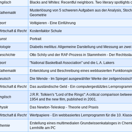
nglisch
Blacks and Whites: Recentful neighbors. Two literary spotlights 
Musterlösung von 5 schweren Aufgaben aus der Analysis, Stoch
athematik
Geometrie
port
Voltigieren - Eine Einführung
irtschaft & Recht
Kostenfaktor Schule
unst
Portrait
iologie
Diabetis mellitus: Allgemeine Darstellung und Messung an zwe
eschichte
Otto Schily und der RAF-Prozess in Stammheim - Der Rechtssta
port
"National Basketball Association" und die L.A. Lakers
athematik
Entwicklung und Beschreibung eines webbasierten Funktionsplo
eutsch
Die Wende - Im Spiegel ausgewählter Werke der zeitgenössisch
irtschaft & Recht
Das ausländische Geld - Ein computergestütztes Lernprogramm f
J.R.R. Tolkien's "Lord of the Rings": A critical comparison betwe
nglisch
1954 and the new film, published in 2001.
hysik
Das Newton-Teleskop - Theorie und Praxis
irtschaft & Recht
Wertpapiere - Ein webbasiertes Lernprogramm für die 10. Klass
Erstellung eines multimedialen Grundwissenkataloges in Chemie
hemie
Lernhilfe am PC