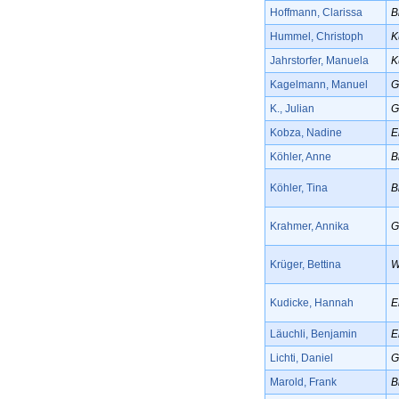
Hoffmann, Clarissa
B
Hummel, Christoph
K
Jahrstorfer, Manuela
K
Kagelmann, Manuel
G
K., Julian
G
Kobza, Nadine
E
Köhler, Anne
B
Köhler, Tina
B
Krahmer, Annika
G
Krüger, Bettina
W
Kudicke, Hannah
E
Läuchli, Benjamin
E
Lichti, Daniel
G
Marold, Frank
B