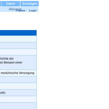
Intern
Sonstiges
Abisongs
Frames
Login
chichte der
m Beispiel einer
ie medizinische Versorgung
ufe)