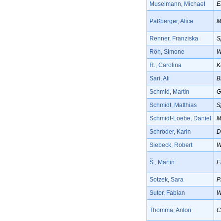
Muselmann, Michael
E
Paßberger, Alice
M
Renner, Franziska
S
Röh, Simone
W
R., Carolina
K
Sari, Ali
B
Schmid, Martin
G
Schmidt, Matthias
S
Schmidt-Loebe, Daniel
M
Schröder, Karin
D
Siebeck, Robert
W
Š., Martin
E
Sotzek, Sara
P
Sutor, Fabian
W
Thomma, Anton
C