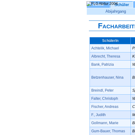
Home
Schüler
Abijahrgang
Facharbeit
SchülerIn
Achtelik, Michael
P
Albrecht, Theresa
K
Bank, Patrizia
W
Betzenhauser, Nina
B
Breindl, Peter
S
Falter, Christoph
W
Fischer, Andreas
C
F., Judith
M
Gollmann, Marie
B
Gum-Bauer, Thomas
B