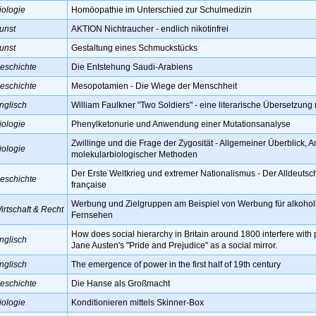
iologie
Homöopathie im Unterschied zur Schulmedizin
unst
AKTION Nichtraucher - endlich nikotinfrei
unst
Gestaltung eines Schmuckstücks
eschichte
Die Entstehung Saudi-Arabiens
eschichte
Mesopotamien - Die Wiege der Menschheit
nglisch
William Faulkner "Two Soldiers" - eine literarische Übersetzun
iologie
Phenylketonurie und Anwendung einer Mutationsanalyse
Zwillinge und die Frage der Zygosität - Allgemeiner Überblick,
iologie
molekularbiologischer Methoden
Der Erste Weltkrieg und extremer Nationalismus - Der Alldeutsc
eschichte
française
Werbung und Zielgruppen am Beispiel von Werbung für alkohol
irtschaft & Recht
Fernsehen
How does social hierarchy in Britain around 1800 interfere with 
nglisch
Jane Austen's "Pride and Prejudice" as a social mirror.
nglisch
The emergence of power in the first half of 19th century
eschichte
Die Hanse als Großmacht
iologie
Konditionieren mittels Skinner-Box