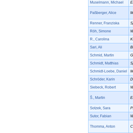
Muselmann, Michael
E
Paßberger, Alice
M
Renner, Franziska
S
Röh, Simone
W
R., Carolina
K
Sari, Ali
B
Schmid, Martin
G
Schmidt, Matthias
S
Schmidt-Loebe, Daniel
M
Schröder, Karin
D
Siebeck, Robert
W
Š., Martin
E
Sotzek, Sara
P
Sutor, Fabian
W
Thomma, Anton
C