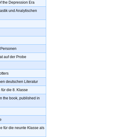
of the Depression Era
astik und Analytischen
i Personen
at auf der Probe
tters
en deutschen Literatur
ür die 8. Klasse
en the book, published in
e
 für die neunte Klasse als