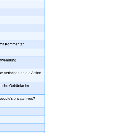
g mit Kommentar
 Anwendung
he Verband und die Action
ische Getränke im
people's private lives?