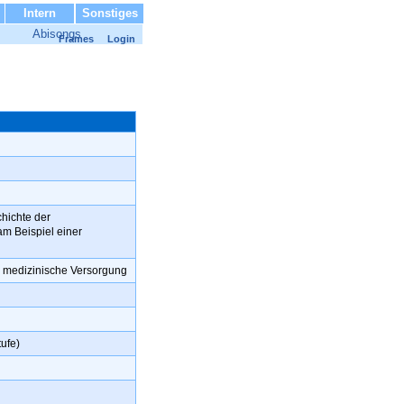
Intern
Sonstiges
Abisongs
Frames
Login
chichte der
m Beispiel einer
ie medizinische Versorgung
ufe)