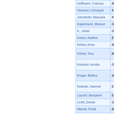
Hoffmann, Clarissa
B
Hummel, Christoph
K
Jahrstorfer, Manuela
K
Kagelmann, Manuel
G
K., Julian
G
Kobza, Nadine
E
Köhler, Anne
B
Köhler, Tina
B
Krahmer, Annika
G
Krüger, Bettina
W
Kudicke, Hannah
E
Läuchli, Benjamin
E
Lichti, Daniel
G
Marold, Frank
B