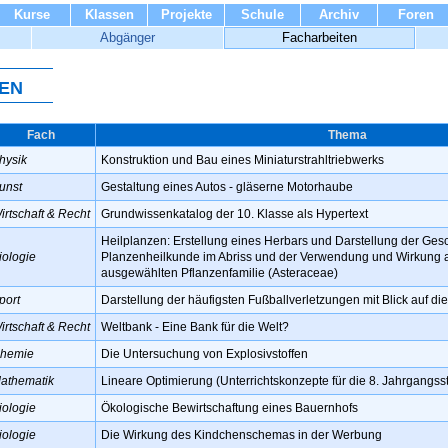
Kurse
Klassen
Projekte
Schule
Archiv
Foren
Abgänger
Facharbeiten
en
Fach
Thema
hysik
Konstruktion und Bau eines Miniaturstrahltriebwerks
unst
Gestaltung eines Autos - gläserne Motorhaube
irtschaft & Recht
Grundwissenkatalog der 10. Klasse als Hypertext
Heilplanzen: Erstellung eines Herbars und Darstellung der Ges
iologie
Planzenheilkunde im Abriss und der Verwendung und Wirkung a
ausgewählten Pflanzenfamilie (Asteraceae)
port
Darstellung der häufigsten Fußballverletzungen mit Blick auf d
irtschaft & Recht
Weltbank - Eine Bank für die Welt?
hemie
Die Untersuchung von Explosivstoffen
athematik
Lineare Optimierung (Unterrichtskonzepte für die 8. Jahrgangsst
iologie
Ökologische Bewirtschaftung eines Bauernhofs
iologie
Die Wirkung des Kindchenschemas in der Werbung