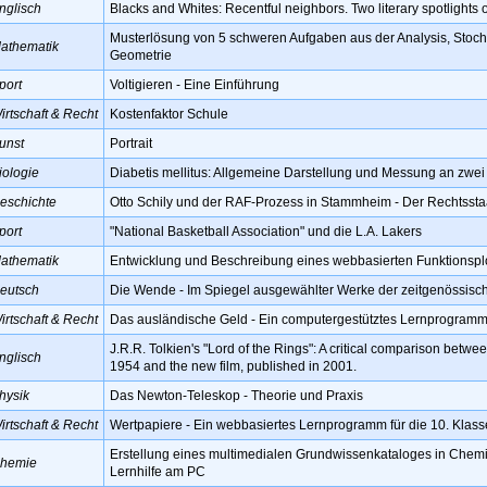
nglisch
Blacks and Whites: Recentful neighbors. Two literary spotlights 
Musterlösung von 5 schweren Aufgaben aus der Analysis, Stoch
athematik
Geometrie
port
Voltigieren - Eine Einführung
irtschaft & Recht
Kostenfaktor Schule
unst
Portrait
iologie
Diabetis mellitus: Allgemeine Darstellung und Messung an zwe
eschichte
Otto Schily und der RAF-Prozess in Stammheim - Der Rechtssta
port
"National Basketball Association" und die L.A. Lakers
athematik
Entwicklung und Beschreibung eines webbasierten Funktionsplo
eutsch
Die Wende - Im Spiegel ausgewählter Werke der zeitgenössisch
irtschaft & Recht
Das ausländische Geld - Ein computergestütztes Lernprogramm f
J.R.R. Tolkien's "Lord of the Rings": A critical comparison betwe
nglisch
1954 and the new film, published in 2001.
hysik
Das Newton-Teleskop - Theorie und Praxis
irtschaft & Recht
Wertpapiere - Ein webbasiertes Lernprogramm für die 10. Klass
Erstellung eines multimedialen Grundwissenkataloges in Chemie
hemie
Lernhilfe am PC