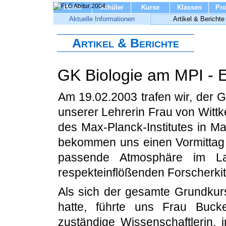
Home
Schüler
Kurse
Klassen
Pro
Aktuelle Informationen
Artikel & Berichte
Artikel & Berichte
GK Biologie am MPI - E
Am 19.02.2003 trafen wir, der G
unserer Lehrerin Frau von Wittk
des Max-Planck-Institutes in Mar
bekommen uns einen Vormittag l
passende Atmosphäre im L
respekteinflößenden Forscherkit
Als sich der gesamte Grundkur
hatte, führte uns Frau Buck
zuständige Wissenschaftlerin, 