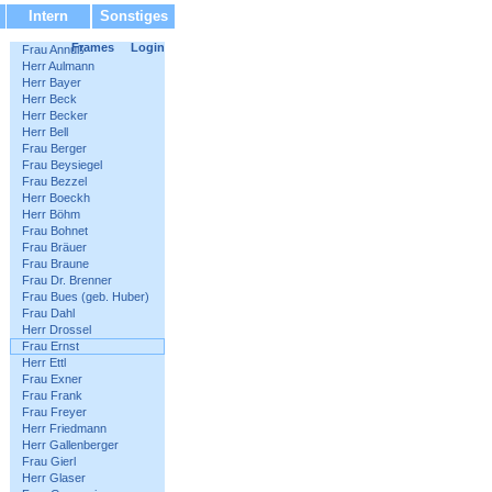
Intern
Sonstiges
Frames
Login
Frau Annuß
Herr Aulmann
Herr Bayer
Herr Beck
Herr Becker
Herr Bell
Frau Berger
Frau Beysiegel
Frau Bezzel
Herr Boeckh
Herr Böhm
Frau Bohnet
Frau Bräuer
Frau Braune
Frau Dr. Brenner
Frau Bues (geb. Huber)
Frau Dahl
Herr Drossel
Frau Ernst
Herr Ettl
Frau Exner
Frau Frank
Frau Freyer
Herr Friedmann
Herr Gallenberger
Frau Gierl
Herr Glaser