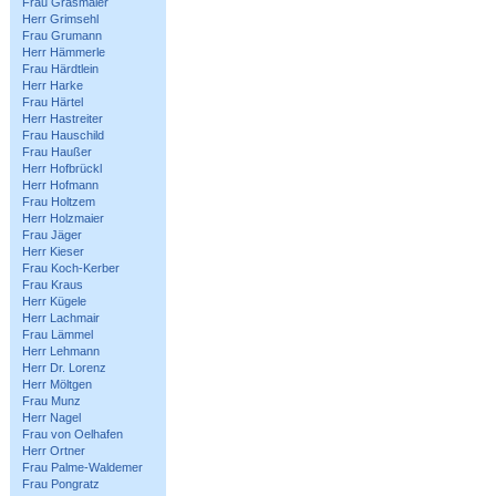
Frau Grasmaier
Herr Grimsehl
Frau Grumann
Herr Hämmerle
Frau Härdtlein
Herr Harke
Frau Härtel
Herr Hastreiter
Frau Hauschild
Frau Haußer
Herr Hofbrückl
Herr Hofmann
Frau Holtzem
Herr Holzmaier
Frau Jäger
Herr Kieser
Frau Koch-Kerber
Frau Kraus
Herr Kügele
Herr Lachmair
Frau Lämmel
Herr Lehmann
Herr Dr. Lorenz
Herr Möltgen
Frau Munz
Herr Nagel
Frau von Oelhafen
Herr Ortner
Frau Palme-Waldemer
Frau Pongratz