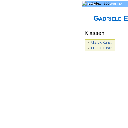
Home
Schüler
Gabriele 
Klassen
•
K12 LK Kunst
•
K13 LK Kunst