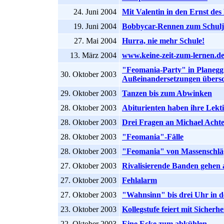
24. Juni 2004
Mit Valentin in den Ernst des
19. Juni 2004
Bobbycar-Rennen zum Schulj
27. Mai 2004
Hurra, nie mehr Schule!
13. März 2004
www.keine-zeit-zum-lernen.d
"Feomania-Party" in Planeg
30. Oktober 2003
Außeinandersetzungen übersc
29. Oktober 2003
Tanzen bis zum Abwinken
28. Oktober 2003
Abiturienten haben ihre Lekti
28. Oktober 2003
Drei Fragen an Michael Achte
28. Oktober 2003
"Feomania"-Fälle
28. Oktober 2003
"Feomania" von Massenschläg
27. Oktober 2003
Rivalisierende Banden gehen 
27. Oktober 2003
Fehlalarm
27. Oktober 2003
"Wahnsinn" bis drei Uhr in d
23. Oktober 2003
Kollegstufe feiert mit Sicherhe
22. Oktober 2003
Eine Ecke zum abkühlen