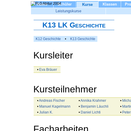
Home
Schüler
Klassen
Pro
Kurse
Leistungskurse
K13 LK Geschichte
K12 Geschichte
•
K13 Geschichte
Kursleiter
•
Eva Bräuer
Kursteilnehmer
•
Andreas Fischer
•
Annika Krahmer
•
Mich
•
Manuel Kagelmann
•
Benjamin Läuchli
•
Marti
•
Julian K.
•
Daniel Lichti
•
Peter
Facharbeiten