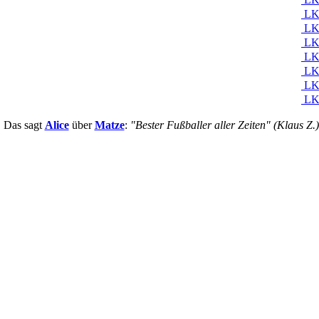
LK 
LK 
LK
LK 
LK 
LK 
LK 
Das sagt
Alice
über
Matze
:
"Bester Fußballer aller Zeiten" (Klaus Z.)