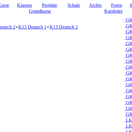
Kurse
Klassen
Projekte
Schule
Archiv
Foren
I
Grundkurse
Kursleiter
GK 
GK
eutsch 2
•
K13 Deutsch 1
•
K13 Deutsch 2
GK
GK 
GK
GK 
GK 
GK 
GK 
GK
GK 
GK
GK 
GK 
GK 
GK 
GK 
LK 
LK
LK 