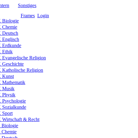
ntern
Sonstiges
Frames
Login
Biologie
 Chemie
 Deutsch
Englisch
 Erdkunde
Ethik
Evangelische Religion
Geschichte
Katholische Religion
 Kunst
Mathematik
 Musik
Physik
Psychologie
Sozialkunde
Sport
Wirtschaft & Recht
Biologie
 Chemie
Deutsch