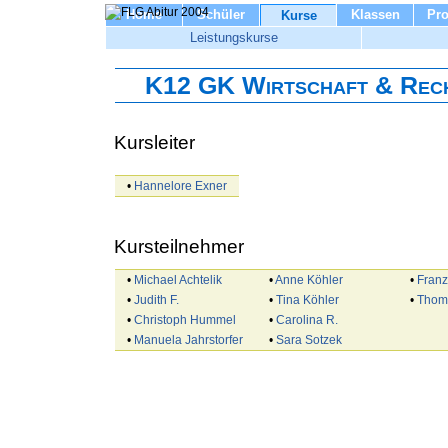
Home
Schüler
Klassen
Pro
Kurse
Leistungskurse
K12 GK Wirtschaft & Rec
Kursleiter
•
Hannelore Exner
Kursteilnehmer
•
Michael Achtelik
•
Anne Köhler
•
Franz
•
Judith F.
•
Tina Köhler
•
Thom
•
Christoph Hummel
•
Carolina R.
•
Manuela Jahrstorfer
•
Sara Sotzek