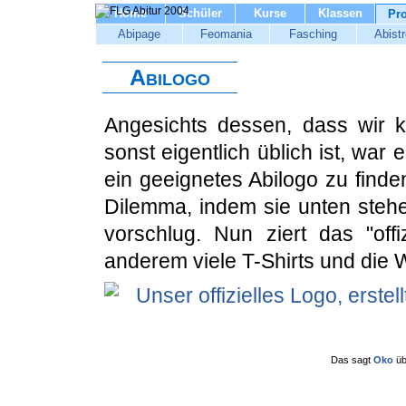
Home
Schüler
Kurse
Klassen
Pro
Abipage
Feomania
Fasching
Abistr
Abilogo
Angesichts dessen, dass wir k
sonst eigentlich üblich ist, war
ein geeignetes Abilogo zu finde
Dilemma, indem sie unten stehe
vorschlug. Nun ziert das "offi
anderem viele T-Shirts und die 
Das sagt
Oko
üb