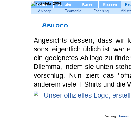
Home
Schüler
Kurse
Klassen
Pro
Abipage
Feomania
Fasching
Abistr
Abilogo
Angesichts dessen, dass wir k
sonst eigentlich üblich ist, war
ein geeignetes Abilogo zu finde
Dilemma, indem sie unten stehe
vorschlug. Nun ziert das "offi
anderem viele T-Shirts und die 
Das sagt
Hummel