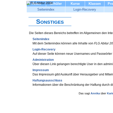
Home
Schüler
Kurse
Klassen
Pro
Seitenindex
Login-Recovery
Sonstiges
Die Seiten dieses Bereichs betreffen im Allgemeinen den Intern
Seitenindex
Mit dem Seitenindex können alle Inhalte von
FLG Abitur 2
Login-Recovery
Auf dieser Seite können neue Usernames und Passwörter 
Administration
Über diesen Link gelangen berechtigte User in den adminis
Impressum
Das Impressum gibt Auskunft über Herausgeber und Mitw
Haftungsausschluss
Informationen über die Beschränkung der Haftung durch di
Das sagt
Annika
über
Kari