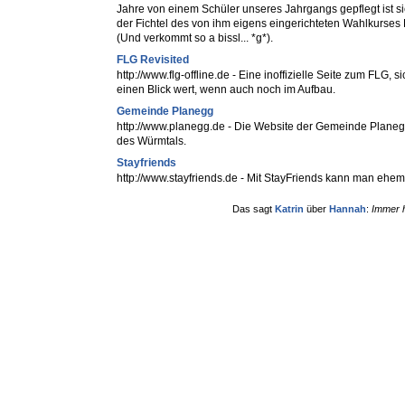
Jahre von einem Schüler unseres Jahrgangs gepflegt ist si
der Fichtel des von ihm eigens eingerichteten Wahlkurse
(Und verkommt so a bissl... *g*).
FLG Revisited
http://www.flg-offline.de - Eine inoffizielle Seite zum FLG, si
einen Blick wert, wenn auch noch im Aufbau.
Gemeinde Planegg
http://www.planegg.de - Die Website der Gemeinde Plane
des Würmtals.
Stayfriends
http://www.stayfriends.de - Mit StayFriends kann man ehe
Das sagt
Katrin
über
Hannah
:
Immer h