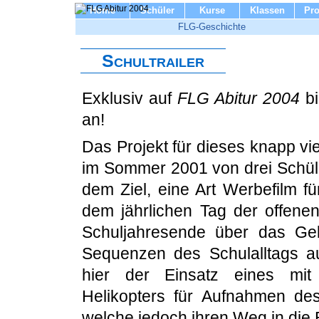
Home
Schüler
Kurse
Klassen
Pro
FLG-Geschichte
Schultrailer
Exklusiv auf
FLG Abitur 2004
bi
an!
Das Projekt für dieses knapp v
im Sommer 2001 von drei Schüle
dem Ziel, eine Art Werbefilm f
dem jährlichen Tag der offenen 
Schuljahresende über das Gel
Sequenzen des Schulalltags auf
hier der Einsatz eines mit 
Helikopters für Aufnahmen de
welche jedoch ihren Weg in die 