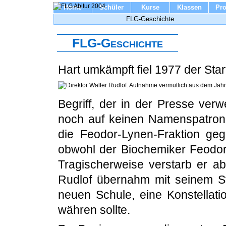
Home
Schüler
Kurse
Klassen
Pro
FLG-Geschichte
FLG-Geschichte
Hart umkämpft fiel 1977 der St
Begriff, der in der Presse ver
noch auf keinen Namenspatronen
die Feodor-Lynen-Fraktion gege
obwohl der Biochemiker Feodor
Tragischerweise verstarb er a
Rudlof übernahm mit seinem Ste
neuen Schule, eine Konstellat
währen sollte.