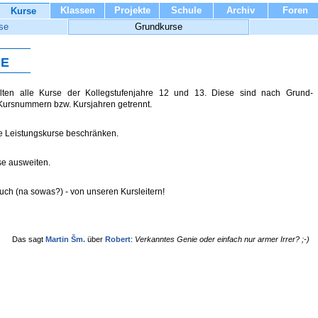
Klassen
Projekte
Schule
Archiv
Foren
Kurse
se
Grundkurse
e
lten alle Kurse der Kollegstufenjahre 12 und 13. Diese sind nach Grund-
Kursnummern bzw. Kursjahren getrennt.
ie Leistungskurse beschränken.
se ausweiten.
auch (na sowas?) - von unseren Kursleitern!
Das sagt
Martin Šm.
über
Robert
:
Verkanntes Genie oder einfach nur armer Irrer? ;-)