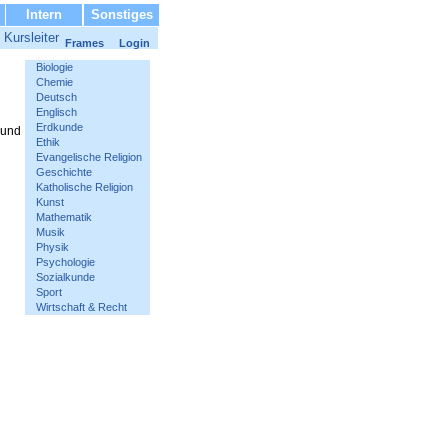
Intern
Sonstiges
Kursleiter
Frames
Login
Biologie
Chemie
Deutsch
Englisch
Erdkunde
 und
Ethik
Evangelische Religion
Geschichte
Katholische Religion
Kunst
Mathematik
Musik
Physik
Psychologie
Sozialkunde
Sport
Wirtschaft & Recht