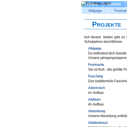
Home
Schüler
Abipage
Feoman
Projekte
Auf diesen Seiten gibt es
Schuljahres durchführen.
Abipage
Du befindest dich bereits
Unsere jahrgangseigene 
Feomania
Sie ist Kult - die größte
Fasching
Das traditionelle Faschi
Abistreich
im Aufbau
Abifeier
im Aufbau
Abizeitung
Unsere Abizeitung enthält
Abidenkmal