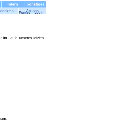
Intern
Sonstiges
idenkmal
Abilogo
Frames
Login
r im Laufe unseres letzten
esen.