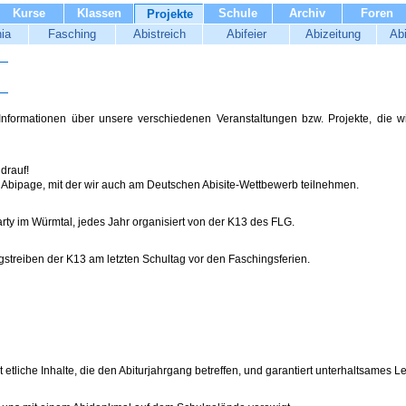
Kurse
Klassen
Schule
Archiv
Foren
Projekte
ia
Fasching
Abistreich
Abifeier
Abizeitung
Ab
 Informationen über unsere verschiedenen Veranstaltungen bzw. Projekte, die wi
 drauf!
Abipage, mit der wir auch am Deutschen Abisite-Wettbewerb teilnehmen.
 Party im Würmtal, jedes Jahr organisiert von der K13 des FLG.
ngstreiben der K13 am letzten Schultag vor den Faschingsferien.
 etliche Inhalte, die den Abiturjahrgang betreffen, und garantiert unterhaltsames L