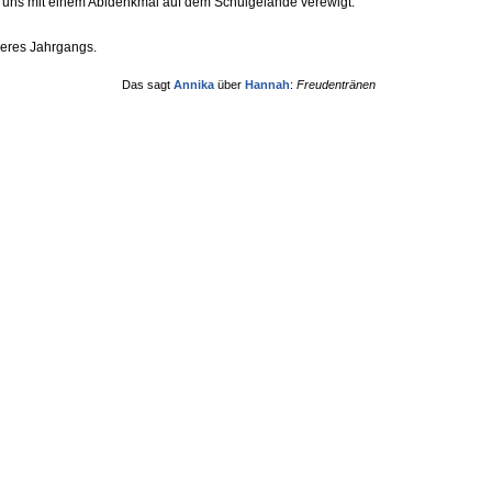
r uns mit einem Abidenkmal auf dem Schulgelände verewigt.
nseres Jahrgangs.
Das sagt
Annika
über
Hannah
:
Freudentränen