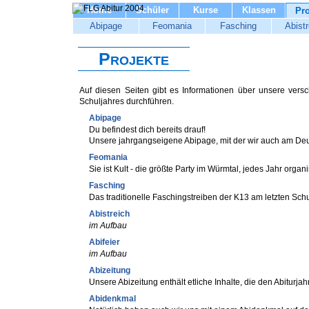
Home
Schüler
Kurse
Klassen
Pro
Abipage
Feomania
Fasching
Abistr
Projekte
Auf diesen Seiten gibt es Informationen über unsere versc
Schuljahres durchführen.
Abipage
Du befindest dich bereits drauf!
Unsere jahrgangseigene Abipage, mit der wir auch am Deu
Feomania
Sie ist Kult - die größte Party im Würmtal, jedes Jahr organ
Fasching
Das traditionelle Faschingstreiben der K13 am letzten Sch
Abistreich
im Aufbau
Abifeier
im Aufbau
Abizeitung
Unsere Abizeitung enthält etliche Inhalte, die den Abiturja
Abidenkmal