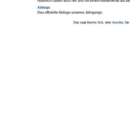
Natürlich haben auch wir uns mit einem Abidenkmal auf d
Abilogo
Das offizielle Abilogo unseres Jahrgangs.
Das sagt
Martin Sch.
über
Annika
:
Sie 