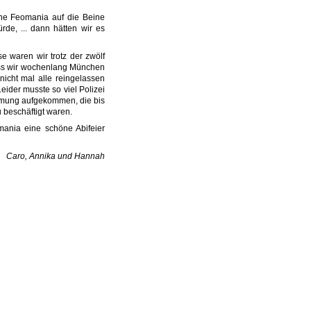
ine Feomania auf die Beine
rde, ... dann hätten wir es
e waren wir trotz der zwölf
ass wir wochenlang München
icht mal alle reingelassen
eider musste so viel Polizei
timmung aufgekommen, die bis
 beschäftigt waren.
ania eine schöne Abifeier
Caro, Annika und Hannah