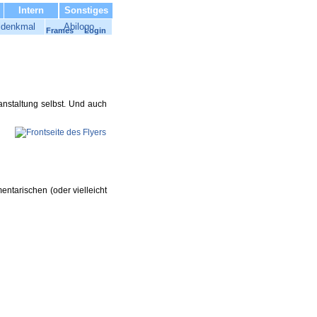
Intern
Sonstiges
idenkmal
Abilogo
Frames
Login
anstaltung selbst. Und auch
ntarischen (oder vielleicht