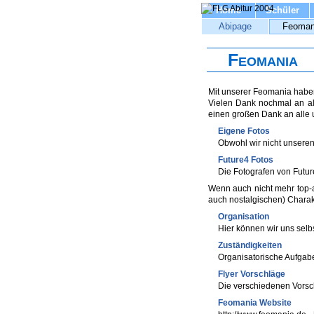
Home
Schüler
Abipage
Feoman
Feomania
Mit unserer Feomania haben
Vielen Dank nochmal an all
einen großen Dank an alle u
Eigene Fotos
Obwohl wir nicht unsere
Future4 Fotos
Die Fotografen von Futu
Wenn auch nicht mehr top-a
auch nostalgischen) Charak
Organisation
Hier können wir uns selb
Zuständigkeiten
Organisatorische Aufgabe
Flyer Vorschläge
Die verschiedenen Vorsch
Feomania Website