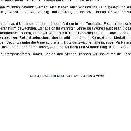
 Unsere öffentliche Feomania-Page mit einigen nützlichen Infos.
ionen müssten bewahrt werden. Also haben auch wir uns ins Zeug gelegt und e
eld gewusst hätte, wie stressig und anstrengend der 24. Oktober '03 werden wü
on um acht Uhr morgens los, mit dem Aufbau in der Turnhalle. Erstaunlicherweis
eransturm gewachsen. Es hat sich im wahrsten Sinne des Wortes ausgezahlt, d
 bombardiert haben, denn wir wurden mit 1300 Besuchern belohnt und es sind n
 positiven Rekord gebrochen, aber es gibt ja auch eine Kehrseite der Medaille. L
en Securitys unter die Arme zu greifen. Trotz der Zwischenfälle ist super Partys
er uns durften dann nach Hause, während wir noch fünf Stunden lang mit dem Abbau
Hauptorganisatoren Daniel, Fabian und Michael können wir uns durch die Feom
Das sagt
DSL
über
Nina
:
Das beste Lachen in Ethik!