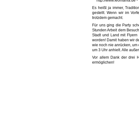
http://www.feomania.de -
Es heißt ja immer, Tradit
gestellt. Wenn wir im Vorf
trotzdem gemacht.
Für uns ging die Party sch
Stunden Arbeit dem Besuch
Stadt und Land mit Flyern
worden! Damit haben wir den
wie noch nie anrücken, um d
um 3 Uhr anhielt. Alle auß
Vor allem Dank der drei 
ermöglichen!