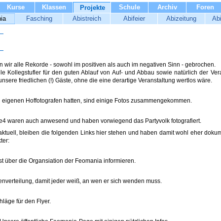
Kurse
Klassen
Schule
Archiv
Foren
Projekte
ia
Fasching
Abistreich
Abifeier
Abizeitung
Ab
 wir alle Rekorde - sowohl im positiven als auch im negativen Sinn - gebrochen.
e Kollegstufler für den guten Ablauf von Auf- und Abbau sowie natürlich der Ver
nsere friedlichen (!) Gäste, ohne die eine derartige Veranstaltung wertlos wäre.
n eigenen Hoffotografen hatten, sind einige Fotos zusammengekommen.
re4 waren auch anwesend und haben vorwiegend das Partyvolk fotografiert.
ktuell, bleiben die folgenden Links hier stehen und haben damit wohl eher dokume
ter:
st über die Organsiation der Feomania informieren.
nverteilung, damit jeder weiß, an wen er sich wenden muss.
läge für den Flyer.