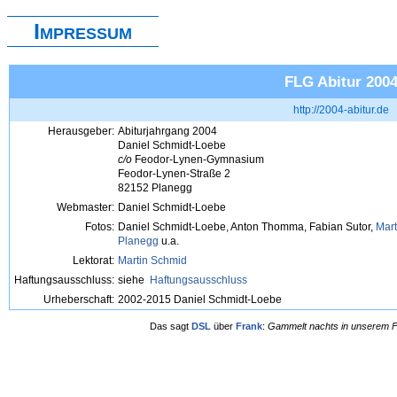
Impressum
FLG Abitur 200
http://2004-abitur.de
Herausgeber:
Abiturjahrgang 2004
Daniel Schmidt-Loebe
c/o
Feodor-Lynen-Gymnasium
Feodor-Lynen-Straße 2
82152 Planegg
Webmaster:
Daniel Schmidt-Loebe
Fotos:
Daniel Schmidt-Loebe, Anton Thomma, Fabian Sutor,
Mart
Planegg
u.a.
Lektorat:
Martin Schmid
Haftungsausschluss:
siehe
Haftungsausschluss
Urheberschaft:
2002-2015 Daniel Schmidt-Loebe
Das sagt
DSL
über
Frank
:
Gammelt nachts in unserem F