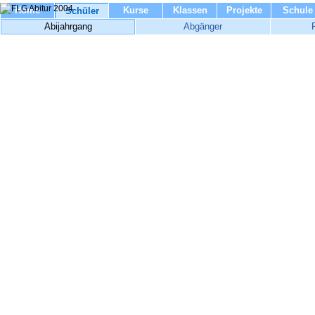
Home
Kurse
Klassen
Projekte
Schule
Schüler
Abijahrgang
Abgänger